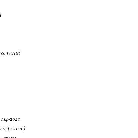
i
ree rurali
2014-2020
eneficiario)
Foreste