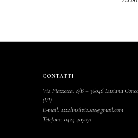
CONTATTI
Via Piazzetta, 8/B – 36046 Lusiana Conc
(VI)
E-mail:
azzolinsilvio.sas@gmail.com
Telefono:
0424 407071