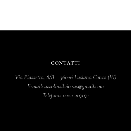
CONTATTI
Via Piazzetta, 8/B – 36046 Lusiana Conco (VI)
E-mail:
azzolinsilvio.sas@gmail.com
Telefono:
0424 407071