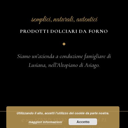
semplici, naturali, autentici
PRODOTTI DOLCIARI DA FORNO
Siamo un’azienda a conduzione famigliare di
Lusiana, nell’Altopiano di Asiago.
Utilizzando il sito, accetti l'utilizzo dei cookie da parte nostra.
© 2019 AZZOLIN SILVIO. All rights reserved. P.I.
Accetto
maggiori informazioni