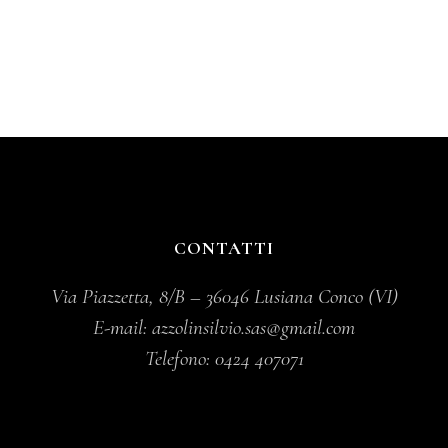
CONTATTI
Via Piazzetta, 8/B – 36046 Lusiana Conco (VI)
E-mail:
azzolinsilvio.sas@gmail.com
Telefono:
0424 407071